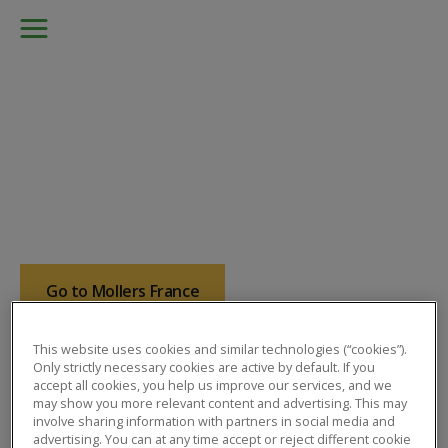
Welcome To
Möller's International
Go to Mollers France
This website uses cookies and similar technologies (“cookies”).
Only strictly necessary cookies are active by default. If you
accept all cookies, you help us improve our services, and we
may show you more relevant content and advertising. This may
involve sharing information with partners in social media and
advertising. You can at any time accept or reject different cookie