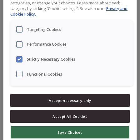
categories, or change your choices. Learn more about each
category by clicking “Cookie settings”. See also our
Privacy and
Cookie Policy.
Targeting Cookies
Performance Cookies
Strictly Necessary Cookies
Functional Cookies
Accept necessary only
Choose another location
Accept All Cookies
Asia
Save Choices